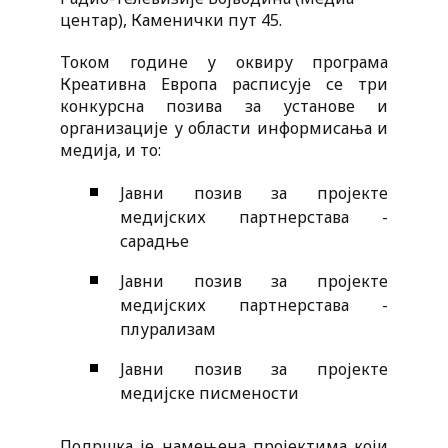
центар), Каменички пут 45.
Током године у оквиру програма
Креативна Европа расписује се три
конкурсна позива за установе и
организације у области информисања и
медија, и то:
Јавни позив за пројекте
медијских партнерстава -
сарадње
Јавни позив за пројекте
медијских партнерстава -
плурализам
Јавни позив за пројекте
медијске писмености
Подршка је намењена пројектима који