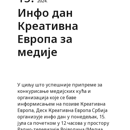
2024.
Инфо дан
Креативна
Европа за
медије
У циљу што успешније припреме за
конкурисање медијских кућа и
организација које се баве
информисањем на позиве Креативна
Европа, Деск Креативна Европа Србија
организује инфо дан у понедељак, 15.
јула са почетком у 12 часова у простору
Радио-телевизије Војводина (Медиа