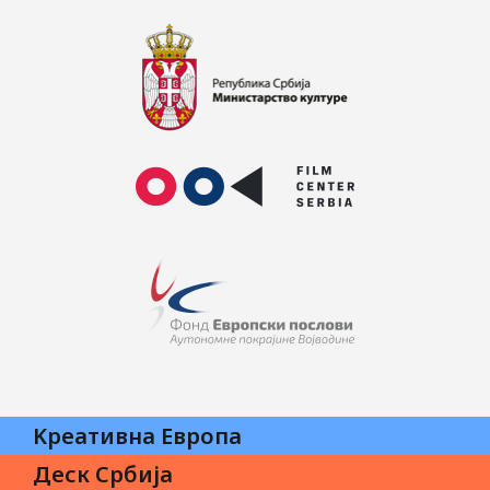
Kреативна Eвропа
Деск Србија