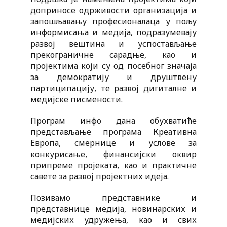
доприносе одрживости организација и
запошљавању професионалаца у пољу
информисања и медија, подразумевају
развој вештина и успостављање
прекограничне сарадње, као и
пројектима који су од посебног значаја
за демократију и друштвену
партиципацију, те развој дигиталне и
медијске писмености.
Програм инфо дана обухватиће
представљање програма Креативна
Европа, смернице и услове за
конкурисање, финансијски оквир
припреме пројеката, као и практичне
савете за развој пројектних идеја.
Позивамо представнике и
представнице медија, новинарских и
медијских удружења, као и свих