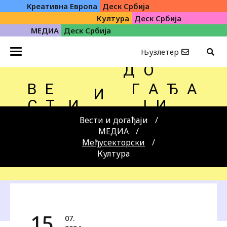
Kреативна Eвропа
Деск Србија
Култура
Деск Србија
МЕДИА
Деск Србија
Њузлетер
Д О
В Е
Г А Ђ А
И
С Т
И
Ј И
Вести и догађаји
МЕДИА
Међусекторски
Култура
15.
07.