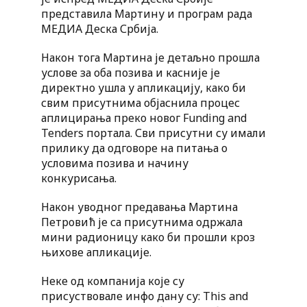
представила Мартину и програм рада
МЕДИА Деска Србија.
Након тога Мартина је детаљно прошла
услове за оба позива и касније је
директно ушла у апликацију, како би
свим присутнима објаснила процес
аплицирања преко новог Funding and
Tenders портала. Сви присутни су имали
прилику да одговоре на питања о
условима позива и начину
конкурисања.
Након уводног предавања Мартина
Петровић је са присутнима одржала
мини радионицу како би прошли кроз
њихове апликације.
Неке од компанија које су
присуствовале инфо дану су: This and