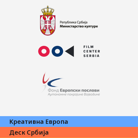
Kреативна Eвропа
Деск Србија