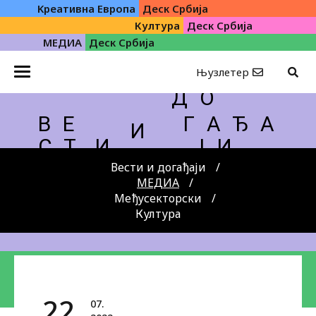
Kреативна Eвропа
Деск Србија
Култура
Деск Србија
МЕДИА
Деск Србија
Њузлетер
Д О
В Е
Г А Ђ А
И
С Т
И
Ј И
Вести и догађаји
МЕДИА
Међусекторски
Култура
22.
07.