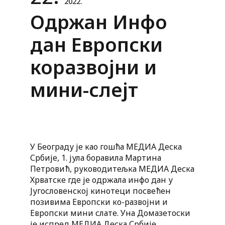
2022.
Одржан Инфо
дан Европски
коразвојни и
мини-слејт
У Београду је као гошћа МЕДИА Деска
Србије, 1. јула боравила Мартина
Петровић, руководитељка МЕДИА Деска
Хрватске где је одржала инфо дан у
Југословенској кинотеци посвећен
позивима Европски ко-развојни и
Европски мини слате. Уна Домазетоски
је испред МЕДИА Деска Србије