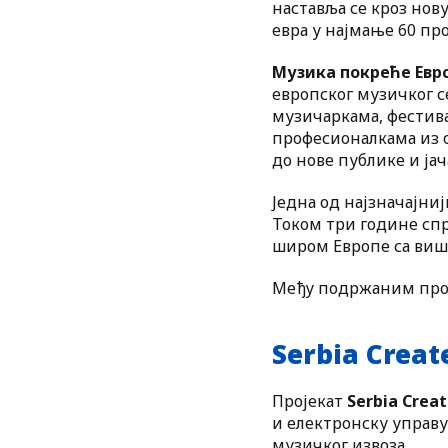
наставља се кроз нов
евра у најмање 60 про
Музика покреће Евро
европског музичког 
музичаркама, фестив
професионалкама из о
до нове публике и јач
Једна од најзначајни
Током три године спр
широм Европе са више
Међу подржаним проје
Serbia Creat
Пројекат
Serbia Creat
и електронску управ
музичког извоза.