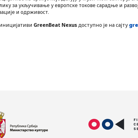
ику за укључивање у европске токове сарадње и развој
вације и одрживост.
 иницијативи
GreenBeat Nexus
доступно је на сајту
gr