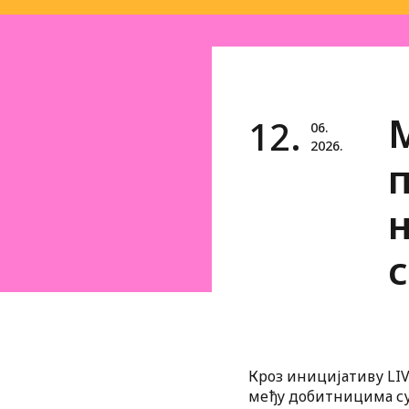
12.
06.
2026.
п
Кроз иницијативу LIV
међу добитницима су 