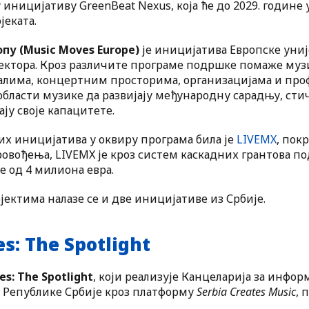
у иницијативу GreenBeat Nexus, која ће до 2029. године
јеката.
пу (Music Moves Europe)
је иницијатива Европске униј
сектора. Кроз различите програме подршке помаже му
алима, концертним просторима, организацијама и пр
бласти музике да развијају међународну сарадњу, стич
ају своје капацитете.
јих иницијатива у оквиру програма била је
LIVEMX
, пок
овођења, LIVEMX је кроз систем каскадних грантова по
 од 4 милиона евра.
ктима налазе се и две иницијативе из Србије.
es: The Spotlight
es: The Spotlight
, који реализује Канцеларија за инфо
у Републике Србије кроз платформу
Serbia Creates Music
, 