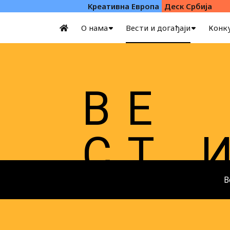
Kреативна Eвропа
Деск Србија
О нама
Вести и догађаји
Конк
В Е
С Т
В