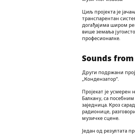
Циљ пројекта је јач
транспарентан систе
догађајима широм рег
више земаља југоисто
професионалке.
Sounds from
Други подржани проје
„Кондензатор“.
Пројекат је усмерен
Балкану, са посебни
заједница. Кроз сара
радионице, разговори
музичке сцене.
Један од резултата п