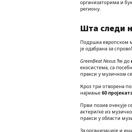
организаторима и бук
региону.
Шта следи н
Подршка европском м
је одабрана за спров
GreenBeat Nexus
ће до
екосистема, са посе
пракси у музичком се
Кроз три отворена п
најмање
60 пројекат
Први позив очекује с
актери/ке из музичко
пракси у области муз
За организације и ин