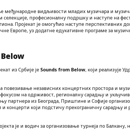
ање међународне видљивости младих музичара и музича
м селекције, професионалну подршку и наступе на фе
иона. Пројекат је омогућио наступе перспективних до
чне Европе, уз додатне едукативне програме за музи
 Below
кат из Србије је
Sounds from Below
, који реализује У
 на повезивање независних концертних простора и муз
м фокусом на одрживост, регионалну сарадњу и укључи
дњу партнера из Београда, Приштине и Софије организо
 и концерти који подстичу прекограничну сарадњу и р
ројекта је и водич за организовање турнеја по Балкану