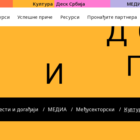
Култура
Деск Србија
МЕД
урси
Успешне приче
Ресурси
Пронађите партнера
Д
И
И
ести и догађаји
МЕДИА
Међусекторски
Култу