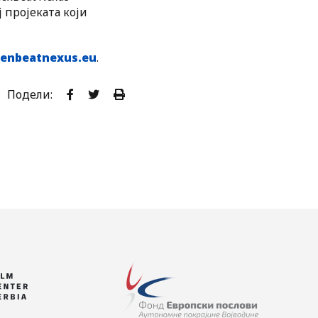
 пројеката који
eenbeatnexus.eu
.
Подели: