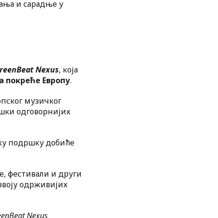
ања и сарадње у
reenBeat Nexus
, која
а покреће Европу
.
пског музичког
ошки одговорнијих
ску подршку добиће
же, фестивали и други
звоју одрживијих
eenBeat Nexus