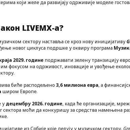
ерима који желе да развијају одрживије моделе гостов
акон LIVEMX-а?
узичком сектору наставља се кроз нову иницијативу
G
ођење новог циклуса подршке у оквиру програма
Музик
краја 2029. године
подржавати зелену транзицију евро
бним фокусом на одрживост, иновације и увођење екол
ктору.
озива биће расподељено
3,6 милиона евра
, а финансиј
а
широм Европе.
е у
децембру 2026. године
, када ће организације, мре
г сектора моћи да конкуришу за средства намењена ра
ике.
ицијативе из Србије које делују у музичком сектору,
Gr