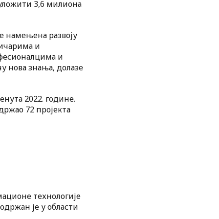
 уложити 3,6 милиона
е намењена развоју
зичарима и
офесионалцима и
у нова знања, долазе
ренута 2022. године.
држао 72 пројекта
рмационе технологије
подржан је у области