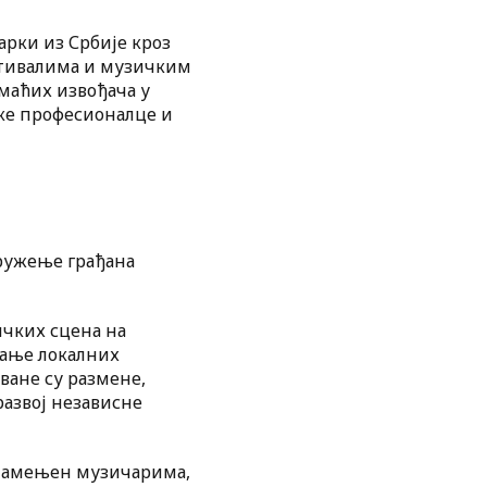
рки из Србије кроз
стивалима и музичким
маћих извођача у
чке професионалце и
дружење грађана
ичких сцена на
вање локалних
ване су размене,
азвој независне
, намењен музичарима,