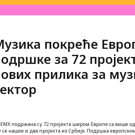
Mузика пoкреће Европ
одршке за 72 пројек
нових прилика за му
сектор
EMX подржана су 72 пројекта широм Европе са више од 
се нашле и два пројекта из Србије. Подршка европско