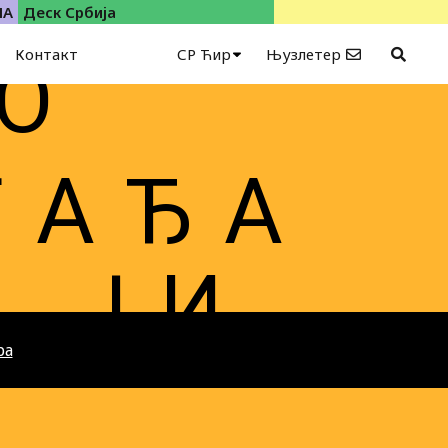
ИА
Деск Србија
Контакт
СР Ћир
Њузлетер
 О
Г А Ђ А
Ј И
ра