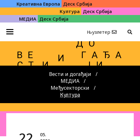
Kреативна Eвропа
Деск Србија
Култура
Деск Србија
МЕДИА
Деск Србија
Њузлетер
Д О
В Е
Г А Ђ А
И
С Т
И
Ј И
Вести и догађаји
МЕДИА
Међусекторски
Култура
22.
05.