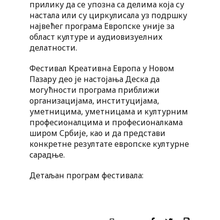
прилику да се упозна са делима која су
настала или су циркулисала уз подршку
највећег програма Европске уније за
област културе и аудиовизуелних
делатности.
Фестивал Креативна Европа у Новом
Пазару део је настојања Деска да
могућности програма приближи
организацијама, институцијама,
уметницима, уметницама и културним
професионалцима и професионалкама
широм Србије, као и да представи
конкретне резултате европске културне
сарадње.
Детаљан програм фестивала: