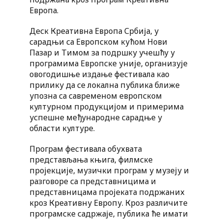
Европа.
Деск Креативна Европа Србија, у
сарадњи са Европском кућом Нови
Пазар и Тимом за подршку учешћу у
програмима Европске уније, организује
овогодишње издање фестивала као
прилику да се локална публика ближе
упозна са савременом европском
културном продукцијом и примерима
успешне међународне сарадње у
области културе.
Програм фестивала обухвата
представљања књига, филмске
пројекције, музички програм у музеју и
разговоре са представницима и
представницама пројеката подржаних
кроз Креативну Европу. Кроз различите
програмске садржаје, публика ће имати