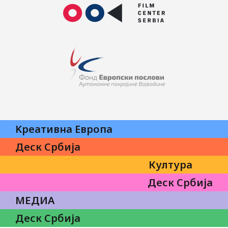
Kреативна Eвропа
Деск Србија
Култура
Деск Србија
МЕДИА
Деск Србија