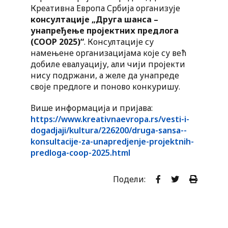
Креативна Европа Србија организује
консултације „Друга шанса –
унапређење пројектних предлога
(COOP 2025)“
. Консултације су
намењене организацијама које су већ
добиле евалуацију, али чији пројекти
нису подржани, а желе да унапреде
своје предлоге и поново конкуришу.
Више информација и пријава:
https://www.kreativnaevropa.rs/vesti-i-
dogadjaji/kultura/226200/druga-sansa--
konsultacije-za-unapredjenje-projektnih-
predloga-coop-2025.html
Подели: