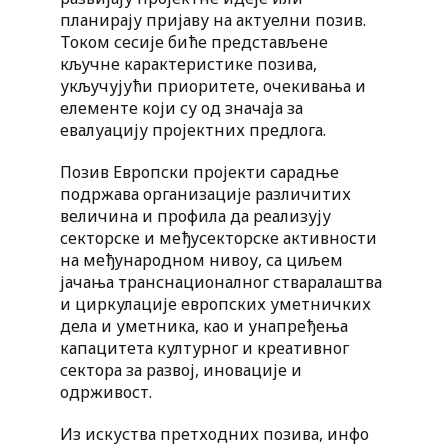
планирају пријаву на актуелни позив.
Током сесије биће представљене
кључне карактеристике позива,
укључујући приоритете, очекивања и
елементе који су од значаја за
евалуацију пројектних предлога.
Позив Европски пројекти сарадње
подржава организације различитих
величина и профила да реализују
секторске и међусекторске активности
на међународном нивоу, са циљем
јачања транснационалног стваралаштва
и циркулације европских уметничких
дела и уметника, као и унапређења
капацитета културног и креативног
сектора за развој, иновације и
одрживост.
Из искуства претходних позива, инфо