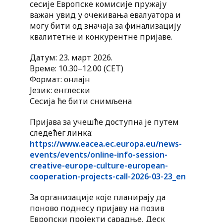
сесије Европске комисије пружају
важан увид у очекивања евалуатора и
могу бити од значаја за финализацију
квалитетне и конкурентне пријаве.
Датум: 23. март 2026.
Време: 10.30–12.00 (CET)
Формат: онлајн
Језик: енглески
Сесија ће бити снимљена
Пријава за учешће доступна је путем
следећег линка:
https://www.eacea.ec.europa.eu/news-
events/events/online-info-session-
creative-europe-culture-european-
cooperation-projects-call-2026-03-23_en
За организације које планирају да
поново поднесу пријаву на позив
Европски пројекти сарадње, Деск