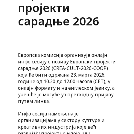
пројекти
сарадње 2026
Европска комисија организује онлајн
инфо сесију о позиву Европски пројекти
сарадње 2026 (CREA-CULT-2026-COOP)
која ће бити одржана 23. марта 2026.
године од 10.30 до 12.00 часова (CET), у
онлајн формату и на енглеском језику, а
учешће је могуће уз претходну пријаву
путем линка.
Инфо сесија намењена је
организацијама у сектору културе и
креативних индустрија које већ
развијају пројектне идеје или