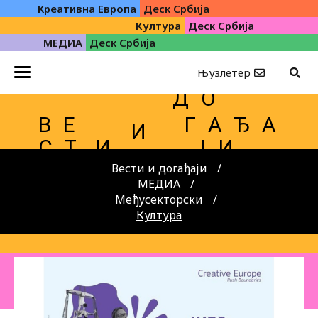
Kреативна Eвропа
Деск Србија
Култура
Деск Србија
МЕДИА
Деск Србија
Њузлетер
Д О
В Е
Г А Ђ А
И
С Т
И
Ј И
Вести и догађаји
МЕДИА
Међусекторски
Култура