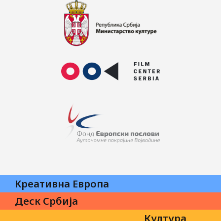
Kреативна Eвропа
Деск Србија
Култура