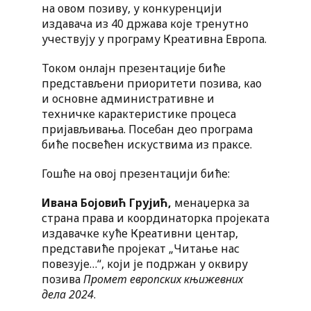
на овом позиву, у конкуренцији
издавача из 40 држава које тренутно
учествују у програму Креативна Европа.
Током онлајн презентације биће
представљени приоритети позива, као
и основне административне и
техничке карактеристике процеса
пријављивања. Посебан део програма
биће посвећен искуствима из праксе.
Гошће на овој презентацији биће:
Ивана Бојовић Грујић,
менаџерка за
страна права и координаторка пројеката
издавачке куће Креативни центар,
представиће пројекат „Читање нас
повезује…“, који је подржан у оквиру
позива
Промет европских књижевних
дела 2024
.