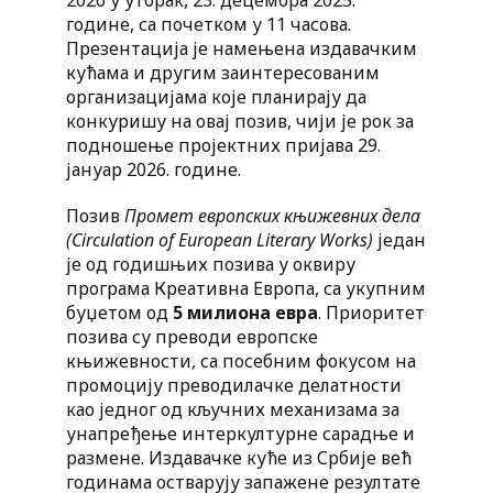
2026 у уторак, 23. децембра 2025.
године, са почетком у 11 часова.
Презентација је намењена издавачким
кућама и другим заинтересованим
организацијама које планирају да
конкуришу на овај позив, чији је рок за
подношење пројектних пријава 29.
јануар 2026. године.
Позив
Промет европских књижевних дела
(Circulation of European Literary Works)
један
је од годишњих позива у оквиру
програма Креативна Европа, са укупним
буџетом од
5 милиона евра
. Приоритет
позива су преводи европске
књижевности, са посебним фокусом на
промоцију преводилачке делатности
као једног од кључних механизама за
унапређење интеркултурне сарадње и
размене. Издавачке куће из Србије већ
годинама остварују запажене резултате