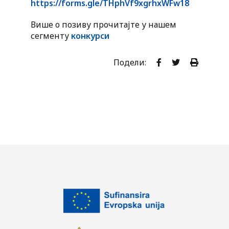
https://forms.gle/THphVf9xgrhxWFw18
Више о позиву прочитајте у нашем
сегменту
конкурси
Подели: