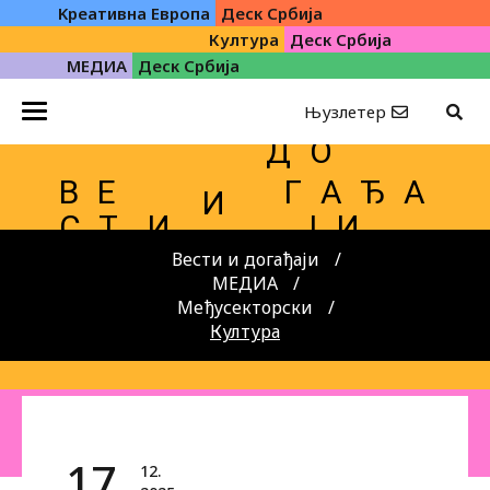
Kреативна Eвропа
Деск Србија
Култура
Деск Србија
МЕДИА
Деск Србија
Њузлетер
Д О
В Е
Г А Ђ А
И
С Т
И
Ј И
Вести и догађаји
МЕДИА
Међусекторски
Култура
17.
12.