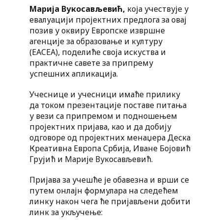
Марија Вукосављевић,
која учествује у
евалуацији пројектних предлога за овај
позив у оквиру Европске извршне
агенције за образовање и културу
(EACEA), поделиће своја искуства и
практичне савете за припрему
успешних апликација.
Учеснице и учесници имаће прилику
да током презентације поставе питања
у вези са припремом и подношењем
пројектних пријава, као и да добију
одговоре од пројектних менаџера Деска
Креативна Европа Србија, Иване Бојовић
Грујић и Марије Вукосављевић.
Пријава за учешће је обавезна и врши се
путем онлајн формулара на следећем
линку након чега ће пријављени добити
линк за укључење: