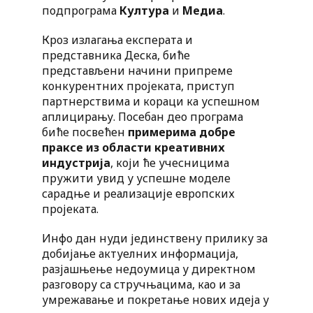
подпрограма
Култура
и
Медиа
.
Кроз излагања експерата и
представника Деска, биће
представљени начини припреме
конкурентних пројеката, приступ
партнерствима и кораци ка успешном
аплицирању. Посебан део програма
биће посвећен
примерима добре
праксе из области креативних
индустрија
, који ће учесницима
пружити увид у успешне моделе
сарадње и реализације европских
пројеката.
Инфо дан нуди јединствену прилику за
добијање актуелних информација,
разјашњење недоумица у директном
разговору са стручњацима, као и за
умрежавање и покретање нових идеја у