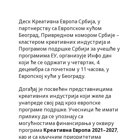
Деск Креативна Европа Србија, у
партнерству са Европском кућом
Београд, Привредном комором Србије –
кластером креативних индустрија и
Програмом подршке Србији за учешће у
програмима ЕУ, организује Инфо дан
који ће се одржати у четвртак, 4.
децембра са почетком у 11 часова, у
Европској кући у Београду.
Догађај је посвећен представницима
креативних индустрија који желе да
унапреде свој рад кроз европске
програме подршке. Учесници ће имати
прилику да се упознају са
могућностима финансирања у оквиру
програма
Креативна Европа 2021–2027
,
као и са кључним приоритетима