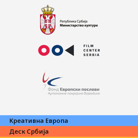
Kреативна Eвропа
Деск Србија