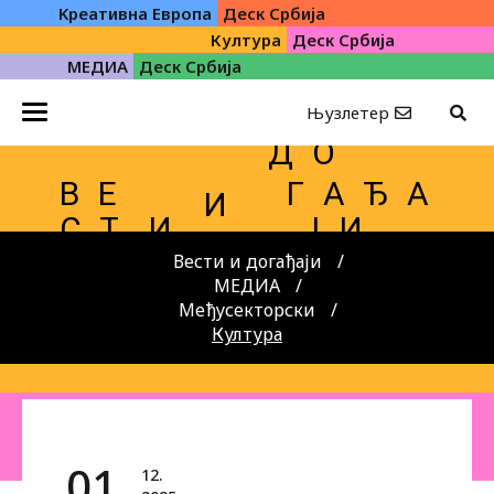
Kреативна Eвропа
Деск Србија
Култура
Деск Србија
МЕДИА
Деск Србија
Њузлетер
Д О
В Е
Г А Ђ А
И
С Т
И
Ј И
Вести и догађаји
МЕДИА
Међусекторски
Култура
01.
12.