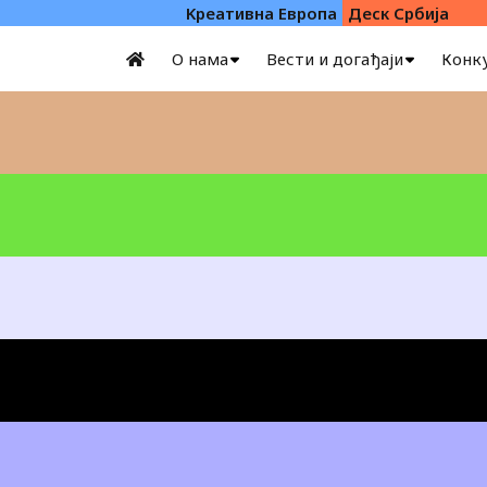
Kреативна Eвропа
Деск Србија
О нама
Вести и догађаји
Конк