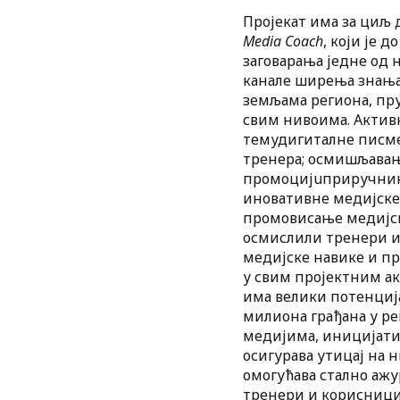
Пројекат има за циљ 
Media Coach
, који је 
заговарања једне од 
канале ширења знања 
земљама региона, пр
свим нивоима. Активн
темудигиталне писме
тренера; осмишљавање
промоцијuприручника
иновативне медијске
промовисање медијск
осмислили тренери и 
медијске навике и п
у свим пројектним ак
има велики потенција
милиона грађана у ре
медијима, иницијати
осигурава утицај на 
омогућава стално аж
тренери и корисници,