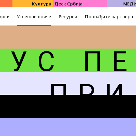
Култура
Деск Србија
МЕД
урси
Успешне приче
Ресурси
Пронађите партнера
У С
П Е
П Р И 