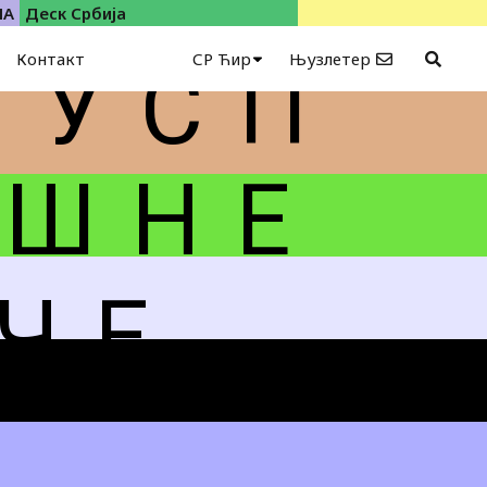
ИА
Деск Србија
Контакт
СР Ћир
Њузлетер
У С П
 Ш Н Е
Ч Е