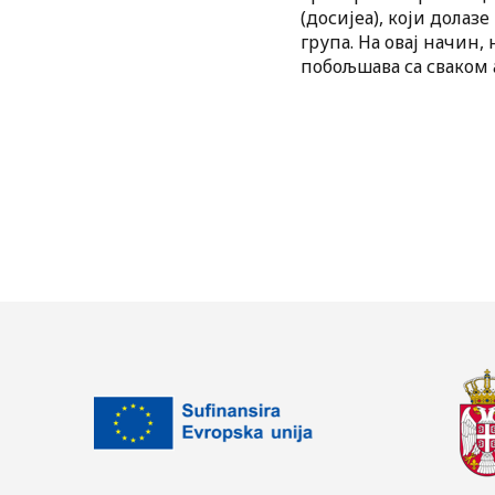
(досијеа), који дола
група. На овај начин
побољшава са сваком