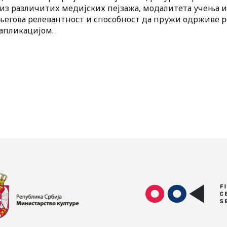
зе из различитих медијских пејзажа, модалитета учења
, његова релевантност и способност да пружи одрживе р
 апликацијом.