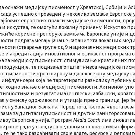
да оснажи медијску писменост у Хрватској, Србији и А
до сада успешно спроведен у неколико земаља Европске 
најбољих европских пракси медијске писмености, проје
и искуства, те омогући локалну примену. Искуство п
ужиће корисне препоруке земљама Европске уније и д
ости подразумевају јачање капацитета локалних медиј
ности (стварање групе од 9 националних медијских тр
 и акредитацијa иновативног и ефикасног програма обу
 за медијску писменост; стимулисање креативних по
продукције, те подизање општег нивоа медијске писме
е писмености кроз широку и далекосежну медијску ка
инфлуенсери која ће таргетирати разнолику публику к
ретходно знање о медијској писмености. Активном упо
тивностима и резултатима (енглески, албански, хрватск
л у смислу одрживости и утицаја преко граница, јер ћ
гиону Западног Балкана. Поред тога, његова чврста вез
вама за дигиталнуписменост и другим заинтересован
нивоу Европске уније. Програм
Media Coach
има иноватив
урирање рада у складу са редовним повратним информа
 те ће тако разрађивати своје алате, ресурсе и репозит