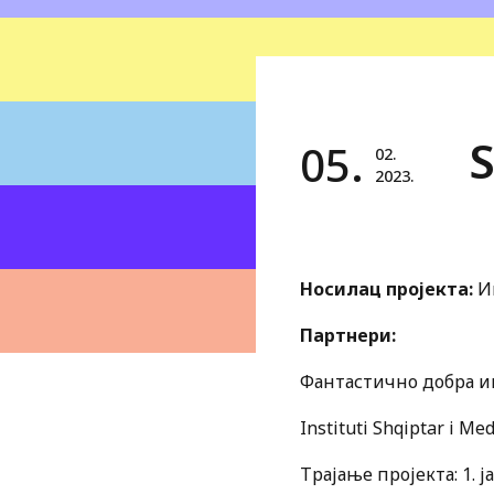
S
05.
02.
2023.
Носилац пројекта:
И
Партнери:
Фантастично добра инс
Instituti Shqiptar i Me
Трајање пројекта: 1. 