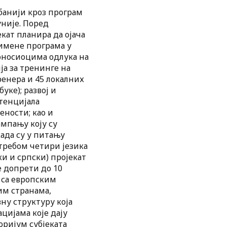
лбанији кроз програм
уније. Поред
кат планира да ојача
римене програма у
оносиоцима одлука на
а за тренинге на
енера и 45 локалних
ке); развој и
тенцијала
ности; као и
мпању коју су
ада су у питању
требом четири језика
и и српски) пројекат
е допрети до 10
а са европским
им странама,
ну структуру која
цијама које дају
оријум субјеката