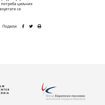
 и потреба циљних
езултате се
Подели: