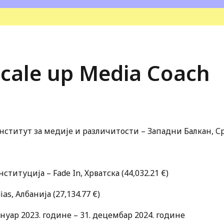
cale up Media Coach
нститут за медије и различитости – Западни Балкан, Срб
титуција – Fade In, Хрватска (44,032.21 €)
dias, Албанија (27,134.77 €)
јануар 2023. године – 31. децембар 2024. године